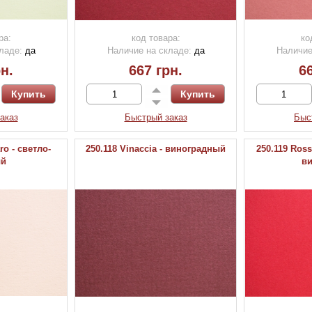
ра:
код товара:
ко
ладе:
да
Наличие на складе:
да
Наличие
н.
667 грн.
66
аказ
Быстрый заказ
Быс
ro - светло-
250.118 Vinaccia - виноградный
250.119 Ross
ый
в