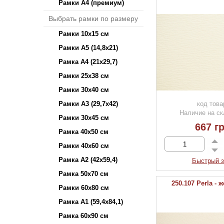
Рамки А4 (премиум)
Выбрать рамки по размеру
Рамки 10х15 см
Рамки А5 (14,8х21)
Рамка А4 (21х29,7)
Рамки 25х38 см
Рамки 30х40 см
Рамки А3 (29,7х42)
код това
Наличие на ск
Рамки 30х45 см
667 гр
Рамка 40х50 см
Рамки 40х60 см
Рамка А2 (42х59,4)
Быстрый з
Рамка 50х70 см
250.107 Perla -
Рамки 60х80 см
Рамка А1 (59,4х84,1)
Рамка 60х90 см