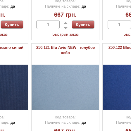
ра:
код товара:
ко
ладе:
да
Наличие на складе:
да
Наличие
н.
667 грн.
66
аказ
Быстрый заказ
Быс
- темно-синий
250.121 Blu Avio NEW - голубое
250.122 Blu
небо
ра:
код товара:
ко
ладе:
да
Наличие на складе:
да
Наличие
н.
667 грн.
66