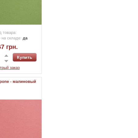
д товара:
 на складе:
да
7 грн.
трый заказ
mpone - малиновый