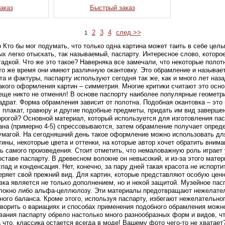
аказ
Быстрый заказ
2
3
4
след >>
1
о Кто бы мог подумать, что только одна картина может таить в себе цел
ых легко отыскать, так называемый, паспарту. Интересное слово, которо
адкой. Что же это такое? Наверняка все замечали, что некоторые полот
 то же время они имеют различную окантовку. Это обрамление и называе
а и фактуры, паспарту используют сегодня так же, как и много лет наз
акого оформления картин – симметрия. Многие критики считают это осн
еще никто не отменял! В основе паспорту наиболее популярные геометр
вадрат. Форма обрамления зависит от полотна. Подобная окантовка – это
, плакат, гравюру и другие подобные предметы, придать им вид заверше
рогой? Основной материал, который используется для изготовления пас
ана (примерно 4-5) спрессовываются, затем обрамление получает опред
бумагой. На сегодняшний день такое оформление можно использовать дл
ины, некоторые цвета и оттенки, на которые автор хочет обратить вниман
ь самого произведения. Стоит отметить, что немаловажную роль играет 
ставе паспарту. В древесном волокне он невысокий, и из-за этого матер
спад и конденсация. Нет, конечно, за пару дней такая красота не испорт
еряет свой прежний вид. Для картин, которые представляют особую ценн
вка является не только дополнением, но и некой защитой. Музейное пасп
локно либо альфа-целлюлозу. Эти материалы предотвращают нежелател
ого баланса. Кроме этого, используя паспарту, избегают нежелательно
оворить о вариациях и способах применения подобного обрамления можно
вания паспарту обрело настолько много разнообразных форм и видов, ч
 что, классика остается всегда в моде! Вашему фото чего-то не хватает