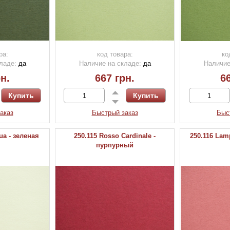
ра:
код товара:
ко
ладе:
да
Наличие на складе:
да
Наличие
н.
667 грн.
66
аказ
Быстрый заказ
Быс
ua - зеленая
250.115 Rosso Cardinale -
250.116 La
пурпурный