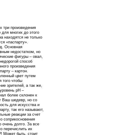
ых три произведения
е для многих до этого
на находятся не только
тся «паспарту».
ад. Основная
овным недостатком, но
ические фигуры – овал,
 недорогой способ
нного произведения
парту – картон.
еленный цвет путем
я того чтобы
ие зрителей, а так же,
уровень pH –
иал более склонен к
ит Ваш шедевр, но со
ость для искусства и
арту, так его называют,
ьные реакции за счет
го соприкосновения
 очень долго. За все
то перечислить их
?! Может быть, стоит