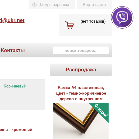
Вход с паролем
Карта сайта
4@ukr.net
(нет товаров)
Контакты
Распродажа
Коричневый
Рамка А4 пластиковая,
цвет - темно-коричневое
дерево с внутренним
золотом, профиль -
полукруглый 16 мм
rema - кремовый