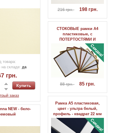
198 грн.
216 грн.
СТОКОВЫЕ рамки А4
пластиковые, с
ПОТЕРТОСТЯМИ И
ЦАРАПИНАМИ
д товара:
 на складе:
да
7 грн.
85 грн.
88 грн.
трый заказ
Рамка А5 пластиковая,
цвет - ультра белый,
anna NEW - бело-
профиль - квадрат 22 мм
ремовый