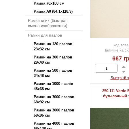
Рамка 70х100 см
Рамка А0 (84,1х118,9)
Рамки-клик (быстрая
смена изображения)
Рамки для пазлов
Рамки на 120 пазлов
код това
23х32 см
Наличие на ск
Рамки на 300 пазлов
667 гр
29х40 см
Рамки на 500 пазлов
34х48 см
Быстрый з
Рамки на 1000 пазлів
48х68 см
250.111 Verde B
бутылочный 
Рамки на 3000 пазлов
68х92 см
Рамки на 3000 пазлов
68х96 см
Рамки на 4000 пазлов
68х138 см