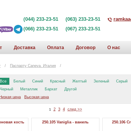
(044) 233-23-51 (063) 233-23-51
ramkaa
(066) 233-23-51 (067) 233-23-51
т
Доставка
Оплата
Договор
О нас
у
/
Паспарту Caneva. Италия
/
Все
Белый
Синий
Красный
Желтый
Зеленый
Серый
Черный
Металлик
Бархат
Другой
Низкая цена
Высокая цена
2
3
4
след >>
1
лоновая кость
250.105 Vaniglia - ваниль
250.106 C