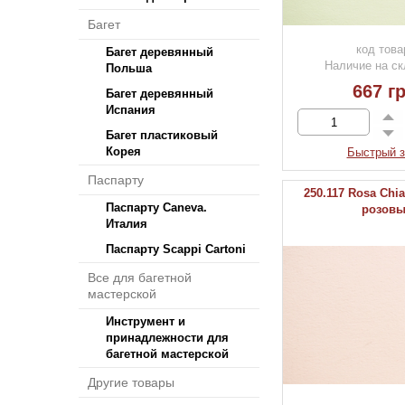
Багет
код това
Багет деревянный
Наличие на ск
Польша
667 гр
Багет деревянный
Испания
Багет пластиковый
Корея
Быстрый з
Паспарту
250.117 Rosa Chia
Паспарту Caneva.
розов
Италия
Паспарту Scappi Cartoni
Все для багетной
мастерской
Инструмент и
принадлежности для
багетной мастерской
Другие товары