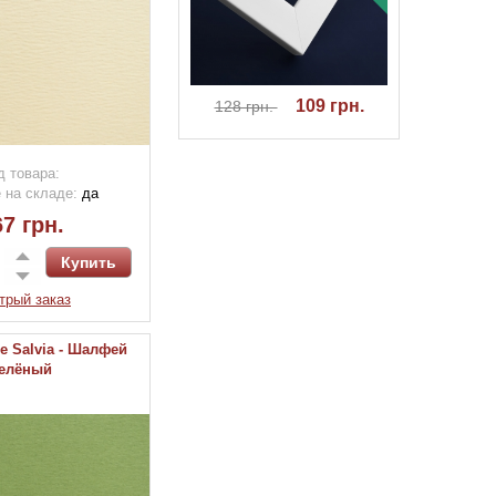
109 грн.
128 грн.
д товара:
 на складе:
да
7 грн.
трый заказ
de Salvia - Шалфей
елёный