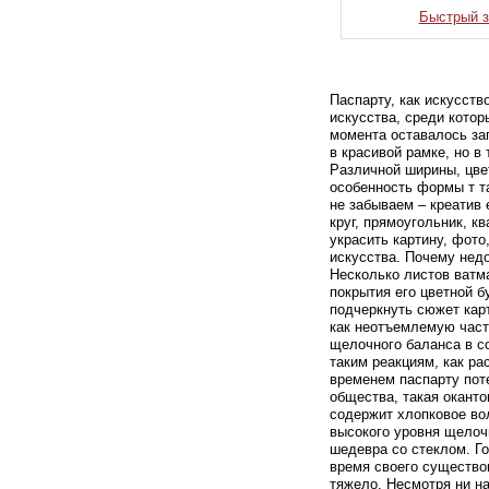
Быстрый з
Паспарту, как искусств
искусства, среди котор
момента оставалось заг
в красивой рамке, но в
Различной ширины, цвет
особенность формы т т
не забываем – креатив 
круг, прямоугольник, к
украсить картину, фото
искусства. Почему недо
Несколько листов ватм
покрытия его цветной 
подчеркнуть сюжет карт
как неотъемлемую част
щелочного баланса в со
таким реакциям, как ра
временем паспарту пот
общества, такая оканто
содержит хлопковое во
высокого уровня щелочн
шедевра со стеклом. Г
время своего существо
тяжело. Несмотря ни на