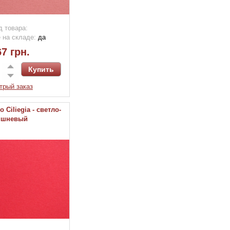
д товара:
 на складе:
да
7 грн.
трый заказ
o Ciliegia - светло-
ишневый