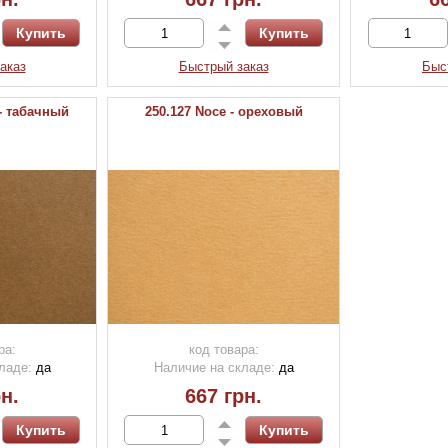
аказ
Быстрый заказ
Быс
 - табачный
250.127 Noce - ореховый
ра:
код товара:
ладе:
да
Наличие на складе:
да
н.
667 грн.