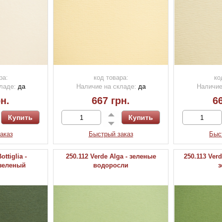
ра:
код товара:
ко
ладе:
да
Наличие на складе:
да
Наличие
н.
667 грн.
66
аказ
Быстрый заказ
Быс
ottiglia -
250.112 Verde Alga - зеленые
250.113 Ver
зеленый
водоросли
з