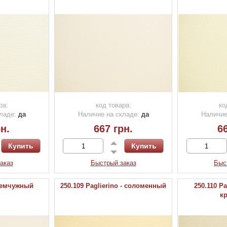
ра:
код товара:
ко
ладе:
да
Наличие на складе:
да
Наличие
н.
667 грн.
66
аказ
Быстрый заказ
Быс
 жемчужный
250.109 Paglierino - соломенный
250.110 P
к