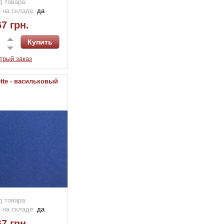
д товара:
 на складе:
да
7 грн.
трый заказ
ette - васильковый
д товара:
 на складе:
да
7 грн.