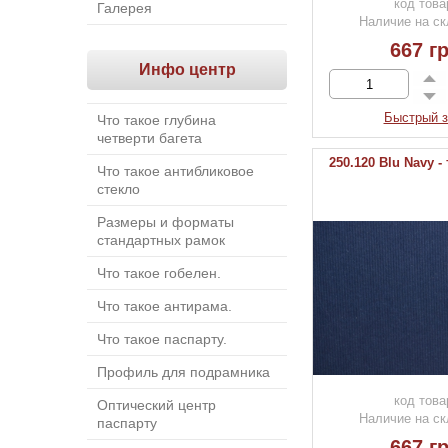
код това
Галерея
Наличие на ск
667 гр
Инфо центр
Быстрый з
Что такое глубина
четверти багета
250.120 Blu Navy 
Что такое антибликовое
стекло
Размеры и форматы
стандартных рамок
Что такое гобелен.
Что такое антирама.
Что такое паспарту.
Профиль для подрамника
код това
Оптический центр
Наличие на ск
паспарту
667 гр