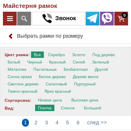
Майстерня рамок
0
Звонок
Выбрать рамки по размеру
Цвет рамки:
Все
Серебро
Золото
Под дерево
Белый
Черный
Красный
Синий
Зеленый
Металлик
Пастельные
Безбагетная
Другой
Сосна яркая
Белое дерево
Дерево венге
Светлое дерево
Салатовый
Пурпурный
Темно-красный
Ярко красный
Низкая цена
Высокая цена
Сортировка:
Плитка
Список
Большой
Вид:
1
2
3
4
5
6
след >>